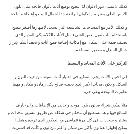
كذلك لا ننسى دور الالوان لذا ينصح بوضع أثاث بألوان فاتحة مثل اللون
الابيض الطي يعتبر من الالوان الرائعة جدا لجمال البيت و إعطاء مساحة.
و كذلك الأمر مع المساحات الشاسعة التي نسعى لإظهارها أصغر ينصح
باستخدام أثاث ثقيل بعض الشيء مثل الأثاث الكلاسيكي القديم الذي
يضيف قيمة على المكان مع إمكانية إضافة قطع أثاث و تحف أنتيكا لإبراز
جمال المنزل و تصغير المساحة.
التركيز على الأثاث المحايد و البسيط
في اختيار الأثاث يجب التفكير في إختيار أثاث بسيط من حيث اللون و
الشكل و يكون محايد الأمر الذي يجعله صالح لكل زمان و مكان و مهما
تطورت الموضة يبقى حي.
مثلا يمكن شراء صالون بلون موحد و خالي من الإضافات و الزخارف
المبالغ فيها و هنا تستطيع أن تتحكم في شكله عن طريق تنسيق مخدات و
ستائر و سجادات في كل مرة تتماشى مع الديكور الذي تريده و هطذا
يمكن إظهار الصالون بأكثر من شكل و أكثر من لون و كأنك قد اشتريت