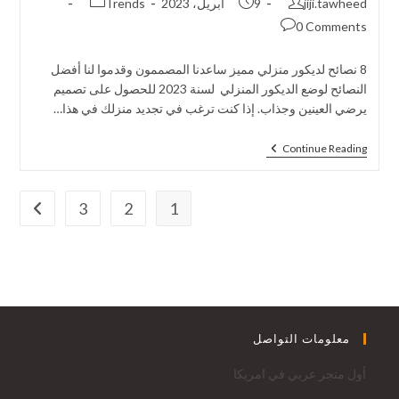
jiji.tawheed
9 أبريل، 2023
Trends
0 Comments
8 نصائح لديكور منزلي مميز ساعدنا المصممون وقدموا لنا أفضل
النصائح لوضع الديكور المنزلي لسنة 2023 للحصول على تصميم
يرضي العينين وجذاب. إذا كنت ترغب في تجديد منزلك في هذا…
Continue Reading
3
2
1
معلومات التواصل
أول متجر عربي في امريكا