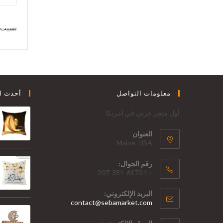
نسيت 
معلومات التواصل
أحدث ال
أول متجر عربي في امريكا
العنوان
Maine, USA
رقم الجوال:
+1 207-381-6170
البريد الإلكتروني:
contact@sebamarket.com