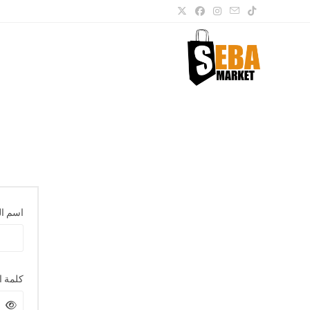
اسم ال
كلمة ا