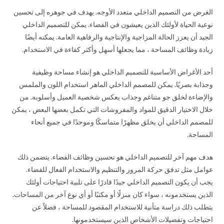
الغرض من التصميم الداخلي متعدد الأوجه. يهدف في جوهره إلى تحسين
نوعية الحياة لأولئك الذين يعيشون في الفضاء. يمكن للتصميم الداخلي
الجيد أن يعزز الحالة المزاجية والإنتاجية والرفاهية العامة. يمكنه أيضًا
زيادة وظائف المساحة ، مما يجعلها أسهل وأكثر كفاءة في الاستخدام.
أحد الأغراض الأساسية للتصميم الداخلي هو إنشاء مساحة وظيفية
وجذابة بصريًا. يمكن للمصمم الداخلي الماهر استخدام اللون والملمس
والإضاءة لخلق جو متناغم وجذاب يعكس شخصية العميل وأسلوبه. من
خلال الاختيار الدقيق للمواد والمفروشات التي تكمل بعضها البعض ، يمكن
للمصمم الداخلي أن يخلق مظهرًا متماسكًا وموحدًا في جميع أنحاء
المساحة.
هدف مهم آخر للتصميم الداخلي هو تحسين وظائف الفضاء. يتضمن ذلك
عوامل مثل تدفق حركة المرور والتنظيم والاستخدام الفعال للفضاء.
يجب أن يكون التصميم الداخلي جيدًا قادرًا على تلبية احتياجات أولئك
الذين يستخدمونه ، سواء كان منزلًا أو مكتبًا أو أي نوع آخر من المساحات.
يتطلب ذلك دراسة متأنية للاستخدام المقصود للمساحة ، فضلاً عن
احتياجات وتفضيلات الأشخاص الذين سيستخدمونها.