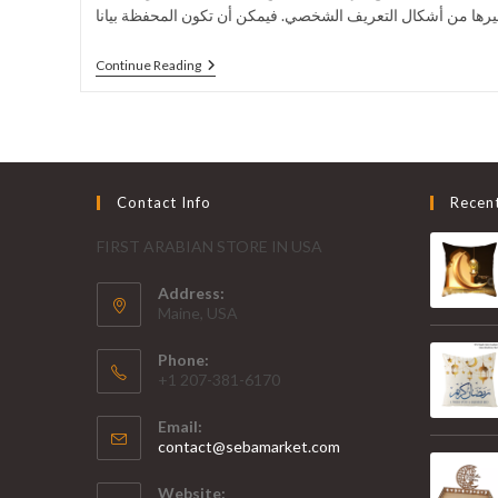
Continue Reading
Contact Info
Recen
FIRST ARABIAN STORE IN USA
Address:
Maine, USA
Phone:
+1 207-381-6170
Email:
contact@sebamarket.com
Website: