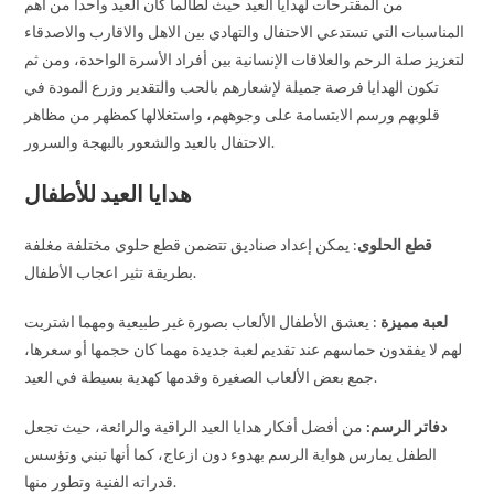
من المقترحات لهدايا العيد حيث لطالما كان العيد واحدا من أهم
المناسبات التي تستدعي الاحتفال والتهادي بين الاهل والاقارب والاصدقاء
لتعزيز صلة الرحم والعلاقات الإنسانية بين أفراد الأسرة الواحدة، ومن ثم
تكون الهدايا فرصة جميلة لإشعارهم بالحب والتقدير وزرع المودة في
قلوبهم ورسم الابتسامة على وجوههم، واستغلالها كمظهر من مظاهر
الاحتفال بالعيد والشعور بالبهجة والسرور.
هدايا العيد للأطفال
قطع الحلوى
: يمكن إعداد صناديق تتضمن قطع حلوى مختلفة مغلفة
بطريقة تثير اعجاب الأطفال.
لعبة مميزة
: يعشق الأطفال الألعاب بصورة غير طبيعية ومهما اشتريت
لهم لا يفقدون حماسهم عند تقديم لعبة جديدة مهما كان حجمها أو سعرها،
جمع بعض الألعاب الصغيرة وقدمها كهدية بسيطة في العيد.
دفاتر الرسم:
من أفضل أفكار هدايا العيد الراقية والرائعة، حيث تجعل
الطفل يمارس هواية الرسم بهدوء دون ازعاج، كما أنها تبني وتؤسس
قدراته الفنية وتطور منها.