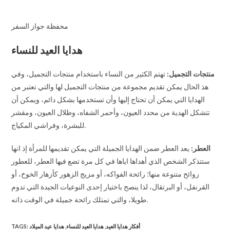
محفظة جواز السفر
هدايا العيد للنساء
منتجات التجميل
:
تهتم الكثير من النساء باستخدام منتجات التجميل، وفي
هذ الحال يمكن تقديم مجموعة من منتجات التجميل لها والتي تعتبر من
الهدايا التي يمكن أن تحتاج إليها وأن تستخدمها بشكل دائم، ويمكن أن
تتشكل الهدية من محدد العيون، وأحمر الشفاه، وظلال العيون، ومقشر
للبشرة، وفراشي المكياج.
العطر
:
يعد العطر ضمن الهدايا الجميلة التي يمكن تقديمها للمرأة إذ انها
ستتذكر الشخص الذي أهداها اياها في كل مرة تضع فيها العطر، للعطور
روائح متنوعة منها؛ رائحة الفواكه، أو مزيج الزهور كأزهار الخوخ، أو
القرنفل، أو البرتقال، لذا ينصح باختيار إحدى النوعيات الجيدة التي تدوم
طويلا، والتي تمتلك رائحة جميلة في الوقت ذاته.
أفكار هدايا العيد
,
هدايا العيد للنساء
,
هدايا عيد الميلاد
:
TAGS