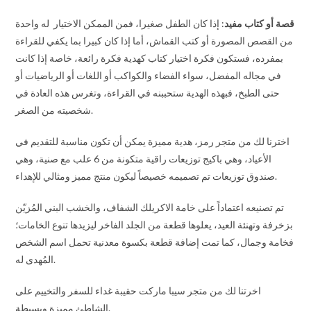
قصة أو كتاب مفيد
: إذا كان الطفل صغيرا، فمن الممكن الاختيار له واحدة
من القصص المصورة أو كتب القماش، أما إذا كان كبيرا بما يكفي للقراءة
بمفرده، فستكون فكرة اختيار كتاب كهدية فكرة رائعة، خاصة إذا كانت
في مجاله المفضل، سواء الفضاء والكواكب أو اللغات أو الرياضيات أو
حتى الطبخ، فبهذه الهدية ستحببنه في القراءة، وتغرس هذه العادة في
شخصيته من الصغر.
اخترنا لك من متجر رمز، هدية مميزة يمكن أن تكون مناسبة للتقديم في
الأعياد، وهي باكيج توزيعات راقية متكونة من 6 علب مع صنية، وهي
صندوق توزيعات تم تصميمه خصيصاً ليكون منتج مميز ومثالي للإهداء.
تم تصنيعه اعتماداً على خامة الاكريلك الشفاف، والخشب البني المُزيّن
بزخرفة وتهنئة العيد، يعلوها قطعة من الجلد الفاخر ليزيدها تنوع الخامات؛
فخامة وجمال، كما تمت إضافة قطعة بكسوة معدنية تحمل اسم الشخص
المُهدى له.
اخرتنا لك من متجر سيبا ماركت حقيبة غداء للسفر والتخييم على
الشاطئ مميزة وبسيطة.