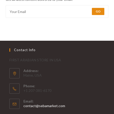
GO
Contact Info
FIRST ARABIAN STORE IN USA
Address:
Maine, USA
Phone:
+1 207-381-6170
Email:
contact@sebamarket.com