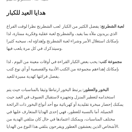
هدايا العيد للكبار
لعبة الشطرنج:
يفضل الكثير من الكبار لعب الشطرنج نظرا لوقت الفراغ
الذي يريدون ملأه بما يفيد، والشطرنج لعبة عقلية وفكرية ممتازة، لذا
بإمكانك استغلال الأمر وشراء لعبة الشطرنج وإهداؤه له، سيحبه كثيرا
وسيتذكرك في كل مرة يلعب فيها.
مجموعة كتب:
يحب بعض الكبار القراءة في أوقات معينة من اليوم ، لذا
بإمكانك إهداءهم مجموعة من الكتب الأدبية والقصصية أو أي نوع كتب
يفضل قرائتها كهدية مميزة للعيد.
البخور والعطور:
يرتبط البخور ارتباطا وثيقا بالمناسبات حيث يتم
استخدامه لتعطير المنزل وتجهيزه لاستقبال الضيوف في العيد حيث
يمكنك إحضار مبخرة تقليدية أو كهربائية مع أحد أنواع البخور ذات الرائحة
الجميلة. أما بالنسبة للعطور، فهي إحدى الهدايا المتعارف عليها في
مختلف المناسبات، ويمكنك اعتمادها في حال كان متلقي الهدية من
الأشخاص الذين يعشقون العطور ويفرحون بتلقي هذا النوع من الهدايا.